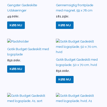
Gangster Gadeskilte
Gennemsigtig frontplade
Udskæringer
med magnet, 59 x 78 cm
49.00
kr.
181.25
kr.
KØB NU
KØB NU
Gotik Budget Gadeskilt med
logoplade
Gotik Budget Gadeskilt med
850.00
kr.
logoplade, 50 x 70 cm, hvid
KØB NU
850.00
kr.
KØB NU