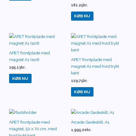
181.25
kr.
KØB NU
APET frontplade med
magnet A1 (sort)
APET frontplade med
magnet A1 med hvid trykt
195.13
kr.
kant
KØB NU
129.75
kr.
KØB NU
APET frontplade med
Arcade Gadeskilt, A1
magnet, 50 x 70 cm, med
1,995.00
kr.
hvid trykt kant