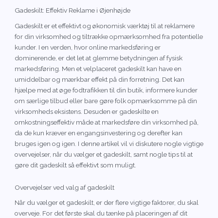
Gadeskilt: Effektiv Reklame i Øjenhøjde
Gadeskilt er et effektivt og økonomisk værktøj til at reklamere
for din virksomhed og tiltrække opmærksomhed fra potentielle
kunder. I en verden, hvor online markedsføring er
dominerende, er det let at glemme betydningen af fysisk
markedsføring. Men et velplaceret gadeskilt kan have en
umiddelbar og mærkbar effekt på din forretning. Det kan
hjælpe med at øge fodtrafikken til din butik, informere kunder
om særlige tilbud eller bare gøre folk opmærksomme på din
virksomheds eksistens. Desuden er gadeskilte en
omkostningseffektiv måde at markedsføre din virksomhed på,
da de kun kræver en engangsinvestering og derefter kan
bruges igen og igen. I denne artikel vil vi diskutere nogle vigtige
overvejelser, når du vælger et gadeskilt, samt nogle tips til at
gøre dit gadeskilt så effektivt som muligt.
Overvejelser ved valg af gadeskilt
Når du vælger et gadeskilt, er der flere vigtige faktorer, du skal
overveje. For det første skal du tænke på placeringen af dit