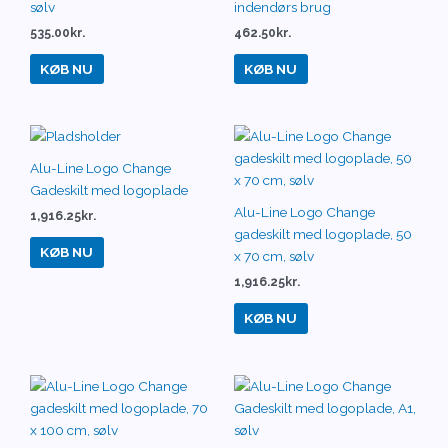
sølv
indendørs brug
535.00
kr.
462.50
kr.
KØB NU
KØB NU
Alu-Line Logo Change
Gadeskilt med logoplade
Alu-Line Logo Change
1,916.25
kr.
gadeskilt med logoplade, 50
KØB NU
x 70 cm, sølv
1,916.25
kr.
KØB NU