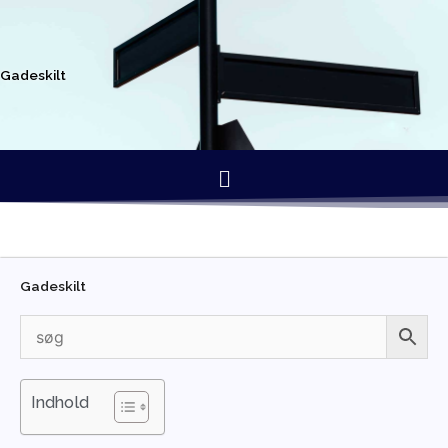
Gå
til
indholdet
Gadeskilt
Menu
Gadeskilt
Indhold