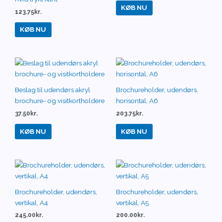
KØB NU
123.75
kr.
KØB NU
Beslag til udendørs akryl
Brochureholder, udendørs,
brochure- og visitkortholdere
horisontal, A6
37.50
kr.
203.75
kr.
KØB NU
KØB NU
Brochureholder, udendørs,
Brochureholder, udendørs,
vertikal, A4
vertikal, A5
245.00
kr.
200.00
kr.