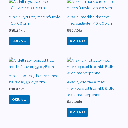
A-skilt i lyst træ, med ståltavle,
A-skilt i mørkbejdset træ,
46 x 68 cm
med ståltavler, 46 x 68 cm
636.25
kr.
682.50
kr.
KØB NU
KØB NU
A-skilt i sortbejdset træ, med
ståltavler, 59 x 78 cm
A-skilt, kridttavle med
mørkbejdset træ inkl. 8 stk.
780.00
kr.
kridt-markerpenne
KØB NU
620.00
kr.
KØB NU