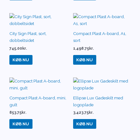
City Sign Plast, sort,
Compact Plast A-board, A1,
dobbeltsidet
sort
745.00
kr.
1,498.75
kr.
KØB NU
KØB NU
Compact Plast A-board, mini,
Ellipse Lux Gadeskilt med
gult
logoplade
853.75
kr.
3,423.75
kr.
KØB NU
KØB NU