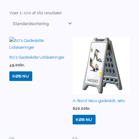
Viser 1–100 af 162 resultater
80’s Gadeskilte Udskæringer
49.00
kr.
KØB NU
A-Bord Vacu gadeskilt, sølv
820.00
kr.
KØB NU