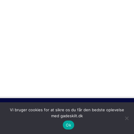
Copyright © 2026
Gadeskilt
Vi bruger cookies for at sikre os du får den bedste oplevelse
med gadeskilt.dk
Ok