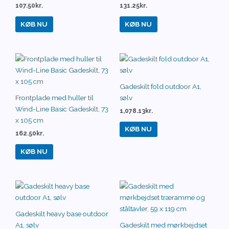
107.50
kr.
131.25
kr.
KØB NU
KØB NU
Gadeskilt fold outdoor A1,
Frontplade med huller til
sølv
Wind-Line Basic Gadeskilt, 73
1,078.13
kr.
x 105 cm
KØB NU
162.50
kr.
KØB NU
Gadeskilt heavy base outdoor
A1, sølv
Gadeskilt med mørkbejdset