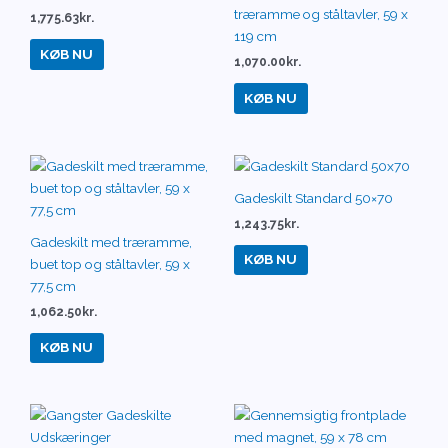
træramme og ståltavler, 59 x
1,775.63
kr.
119 cm
KØB NU
1,070.00
kr.
KØB NU
Gadeskilt Standard 50×70
1,243.75
kr.
Gadeskilt med træramme,
KØB NU
buet top og ståltavler, 59 x
77,5 cm
1,062.50
kr.
KØB NU