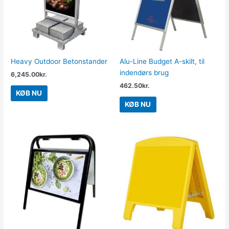
Heavy Outdoor Betonstander
Alu-Line Budget A-skilt, til
indendørs brug
6,245.00
kr.
462.50
kr.
KØB NU
KØB NU