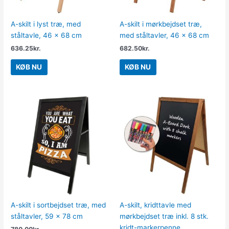
A-skilt i lyst træ, med
A-skilt i mørkbejdset træ,
ståltavle, 46 x 68 cm
med ståltavler, 46 x 68 cm
636.25
kr.
682.50
kr.
KØB NU
KØB NU
A-skilt i sortbejdset træ, med
A-skilt, kridttavle med
ståltavler, 59 x 78 cm
mørkbejdset træ inkl. 8 stk.
kridt-markerpenne