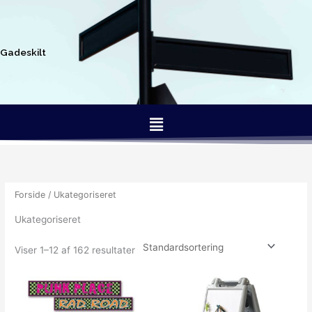
Gå
til
indholdet
Gadeskilt
Menu
Forside
/ Ukategoriseret
Ukategoriseret
Viser 1–12 af 162 resultater