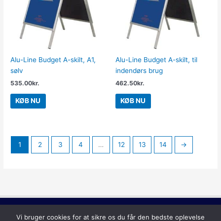
Alu-Line Budget A-skilt, A1,
Alu-Line Budget A-skilt, til
sølv
indendørs brug
535.00
kr.
462.50
kr.
KØB NU
KØB NU
1
2
3
4
…
12
13
14
→
Copyright © 2026
Gadeskilt
Vi bruger cookies for at sikre os du får den bedste oplevelse