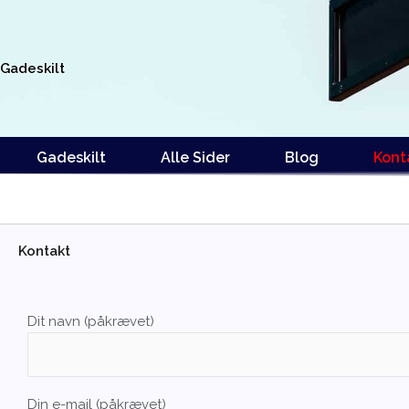
Gå
til
indholdet
Gadeskilt
Gadeskilt
Alle Sider
Blog
Kont
Kontakt
Dit navn (påkrævet)
Din e-mail (påkrævet)