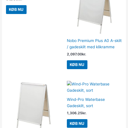
KØB NU
Nobo Premium Plus A0 A-skilt
/ gadeskilt med klikramme
2,097.00
kr.
KØB NU
Wind-Pro Waterbase
Gadeskilt, sort
1,306.25
kr.
KØB NU