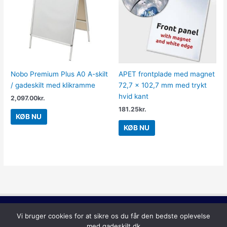
Nobo Premium Plus A0 A-skilt
APET frontplade med magnet
/ gadeskilt med klikramme
72,7 x 102,7 mm med trykt
hvid kant
2,097.00
kr.
181.25
kr.
KØB NU
KØB NU
Copyright © 2026
Gadeskilt
Vi bruger cookies for at sikre os du får den bedste oplevelse
med gadeskilt.dk