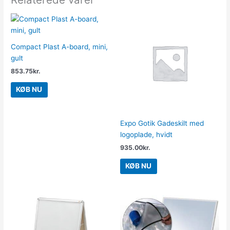
Compact Plast A-board, mini,
gult
853.75
kr.
KØB NU
Expo Gotik Gadeskilt med
logoplade, hvidt
935.00
kr.
KØB NU