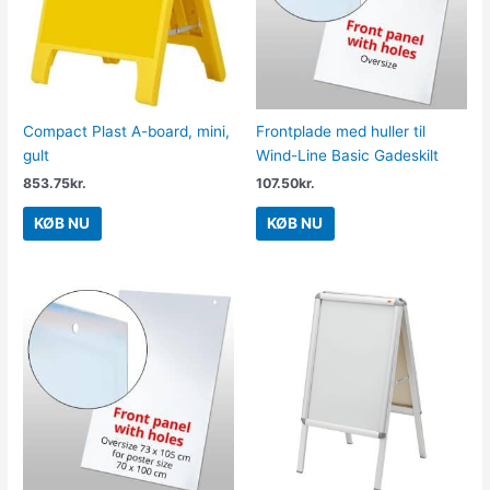
Compact Plast A-board, mini,
Frontplade med huller til
gult
Wind-Line Basic Gadeskilt
853.75
kr.
107.50
kr.
KØB NU
KØB NU