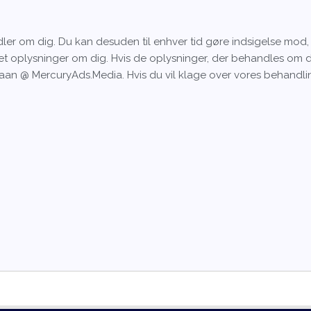
andler om dig. Du kan desuden til enhver tid gøre indsigelse mo
et oplysninger om dig. Hvis de oplysninger, der behandles om dig,
l: Laan @ MercuryAds.Media. Hvis du vil klage over vores behandl