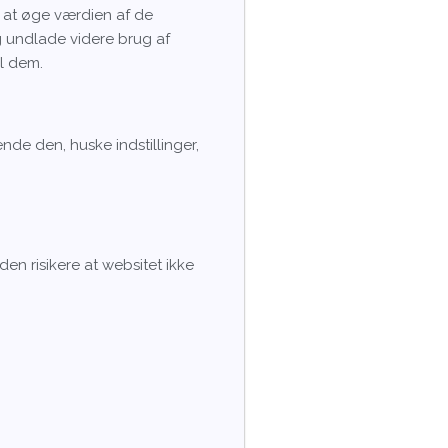
l at øge værdien af de
g undlade videre brug af
il dem.
de den, huske indstillinger,
en risikere at websitet ikke