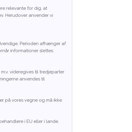
e relevante for dig, at
rev. Herudover anvender vi
nødvendige. Perioden afhænger af
når informationer slettes.
v. videregives til tredjeparter
sningerne anvendes til
ger på vores vegne og må ikke
ehandlere i EU eller i lande,