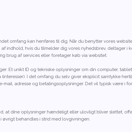
r andet omfang kan henføres til dig. Når du benytter vores websi
 af indhold, hvis du tilmelder dig vores nyhedsbrev, deltager i 
ig brug af services eller foretager køb via websitet.
r: Et unikt ID og tekniske oplysninger om din computer, tablet e
(interesser). I det omfang du selv giver eksplicit samtykke hertil
ail, adresse og betalingsoplysninger. Det vil typisk være i fo
 at dine oplysninger hændeligt eller ulovligt bliver slettet, offen
 øvrigt behandles i strid med lovgivningen.