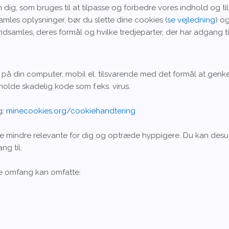
ig, som bruges til at tilpasse og forbedre vores indhold og ti
samles oplysninger, bør du slette dine cookies (
se vejledning
) o
ndsamles, deres formål og hvilke tredjeparter, der har adgang t
på din computer, mobil el. tilsvarende med det formål at genken
holde skadelig kode som f.eks. virus.
g:
minecookies.org/cookiehandtering
ive mindre relevante for dig og optræde hyppigere. Du kan desud
ng til.
nde omfang kan omfatte: