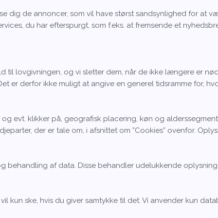
se dig de annoncer, som vil have størst sandsynlighed for at vær
ervices, du har efterspurgt, som f.eks. at fremsende et nyhedsb
old til lovgivningen, og vi sletter dem, når de ikke længere er 
 er derfor ikke muligt at angive en generel tidsramme for, hvor
g evt. klikker på, geografisk placering, køn og alderssegment m.
djeparter, der er tale om, i afsnittet om ”Cookies” ovenfor. Oply
g og behandling af data. Disse behandler udelukkende oplysnin
l kun ske, hvis du giver samtykke til det. Vi anvender kun datab