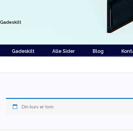
Gå
til
indholdet
Gadeskilt
Gadeskilt
Alle Sider
Blog
Kont
Din kurv er tom.